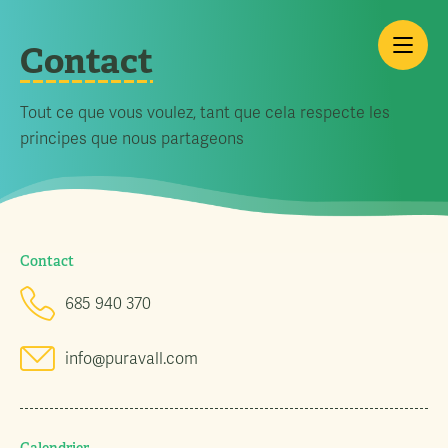
Contact
Tout ce que vous voulez, tant que cela respecte les
principes que nous partageons
Contact
685 940 370
info@puravall.com