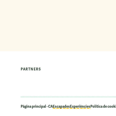
PARTNERS
Pàgina principal - CA
Escapades
Experiències
Política de cook