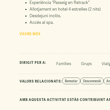
Experiència “Passeig en Retrack”
Allotjament en hotel 4 estrelles (2 nits)
Desdejuni inclòs.
Accés al spa.
VEURE MÉS
DIRIGIT PER A:
Famílies
Grups
Viat
Benestar
Desconnexió
Ac
VALORS RELACIONATS:
AMB AQUESTA ACTIVITAT ESTÀS CONTRIBUINT A