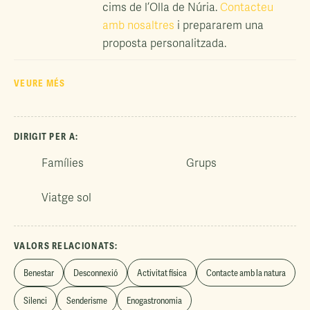
cims de l’Olla de Núria.
Contacteu
amb nosaltres
i prepararem una
proposta personalitzada.
VEURE MÉS
DIRIGIT PER A:
Famílies
Grups
Viatge sol
VALORS RELACIONATS:
Benestar
Desconnexió
Activitat física
Contacte amb la natura
Silenci
Senderisme
Enogastronomia