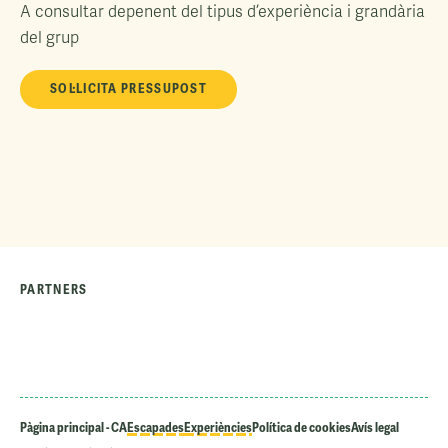
A consultar depenent del tipus d’experiència i grandària
del grup
SOL·LICITA PRESSUPOST
PARTNERS
Pàgina principal - CA
Escapades
Experiències
Política de cookies
Avís legal