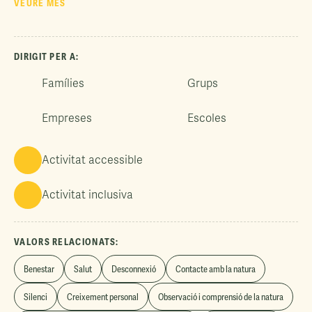
VEURE MÉS
DIRIGIT PER A:
Famílies
Grups
Empreses
Escoles
Activitat accessible
Activitat inclusiva
VALORS RELACIONATS:
Benestar
Salut
Desconnexió
Contacte amb la natura
Silenci
Creixement personal
Observació i comprensió de la natura