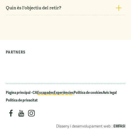
Quin és l'objectiu del retir?
PARTNERS
Pàgina principal - CA
Escapades
Experiències
Política de cookies
Avís legal
Política de privacitat
Disseny i desenvolupament web :
EMFASI